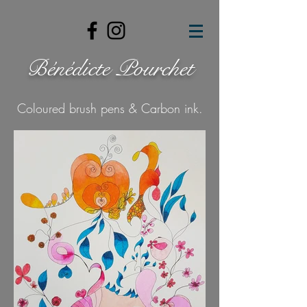
Bénédicte Pourchet
Coloured brush pens & Carbon ink.